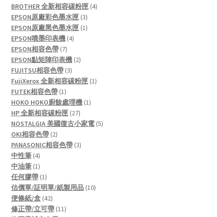
4
BROTHER 全新相容碳粉匣
4
3
products
EPSON原廠彩色墨水匣
3
products
1
EPSON原廠黑色墨水匣
1
4
product
EPSON噴墨印表機
4
7
products
EPSON相容色帶
7
products
2
EPSON點矩陣印表機
2
3
products
FUJITSU相容色帶
3
products
1
FujiXerox 全新相容碳粉匣
1
1
product
FUTEK相容色帶
1
product
1
HOKO HOKO廚餘處理機
1
27
product
HP 全新相容碳粉匣
27
products
5
NOSTALGIA 美國復古小家電
5
2
products
OKI相容色帶
2
products
3
PANASONIC相容色帶
3
4
products
中性筆
4
products
1
中油筆
1
product
1
任何膠帶
1
product
10
估價單/証明單/紙製用品
10
42
products
便條紙/盒
42
products
11
修正帶/立可帶
11