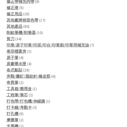
products
8
修正帶補充內帶
8
5
products
修正液
5
products
28
修正用品
28
products
17
其他廠牌相容色帶
17
80
products
其他產品
80
products
10
削鉛筆機/削筆器
10
34
products
剪刀
34
products
7
印章/原子印章/印泥/印台/印章刷/印章用補充油
7
1
products
卷宗檔案夾
1
4
product
原子筆
4
products
4
原廠墨水匣
4
28
products
各式黏貼
28
products
6
夾類/圖釘/迴紋針/橡皮筋
6
2
products
奇異筆
2
products
1
工具箱/整理盒
1
2
product
工程筆/筆芯
2
products
1
打包帶/打包機/伸縮膜
1
3
product
打卡鐘/考勤卡
3
8
products
打孔機
8
products
2
摩擦筆
2
products
2
支票機
2