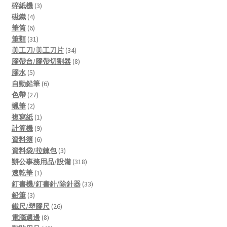
product
3
碎紙機
3
4
products
磁鐵
4
products
6
筆筒
6
products
31
筆類
31
products
34
美工刀/美工刀片
34
products
8
膠帶台/膠帶切割器
8
5
products
膠水
5
products
6
自動鉛筆
6
27
products
色帶
27
2
products
蠟筆
2
products
1
複寫紙
1
product
9
計算機
9
products
6
資料簿
6
products
3
資料袋/拉鍊包
3
products
318
辦公事務用品/設備
318
1
products
速乾筆
1
product
33
釘書機/釘書針/除針器
33
3
products
鉛筆
3
products
26
鐵尺/塑膠尺
26
8
products
電腦週邊
8