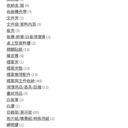
products
8
收納盒/箱
8
products
7
收銀機色帶
7
2
products
文件夾
2
products
3
文件袋/資料內頁
3
3
products
板夾
3
products
2
板擦/粉筆/白板清潔液
2
2
products
桌上型資料櫃
2
13
products
標籤貼紙
13
4
products
橡皮擦
4
products
1
檔案夾
1
product
23
檔案夾類
23
products
12
檔案整理配件
12
products
40
檔案與文件收納
40
products
12
清潔用品/器具/設備
12
3
products
畫材用品
3
2
products
白板筆
2
1
products
白膠
1
product
65
目錄架/展示架
65
products
2
相片紙/噴墨紙/特殊用紙
2
1
products
瞬間膠
1