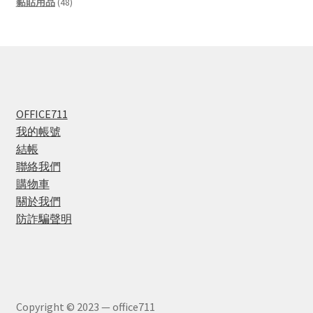
products
48
黏貼用品
48
products
OFFICE711
我的帳號
結帳
聯絡我們
購物車
關於我們
防詐騙聲明
Copyright © 2023 — office711