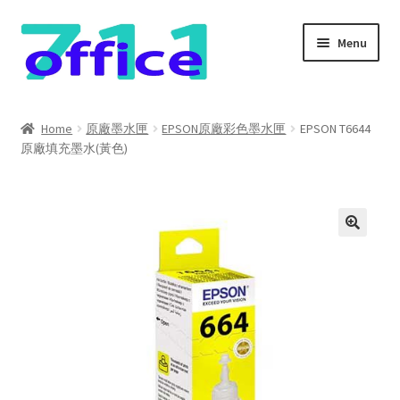
Skip
Skip
Menu
to
to
navigation
content
Home
Home
原廠墨水匣
EPSON原廠彩色墨水匣
EPSON T6644
原廠填充墨水(黃色)
我的帳號
結帳
聯絡我們
購物車
關於我們
防詐騙聲明