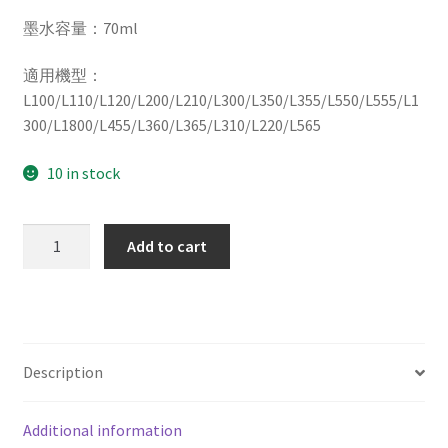
墨水容量：70ml
適用機型：
L100/L110/L120/L200/L210/L300/L350/L355/L550/L555/L1
300/L1800/L455/L360/L365/L310/L220/L565
10 in stock
EPSON
Add to cart
T6644
原
廠
填
充
Description
墨
水
Additional information
(黃