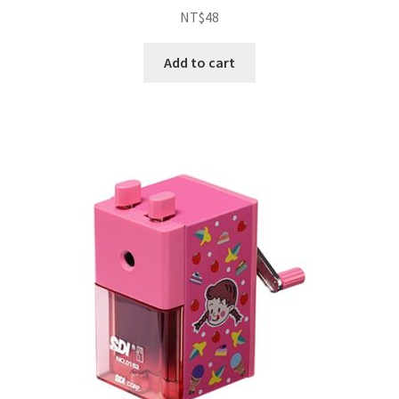
NT$
48
Add to cart