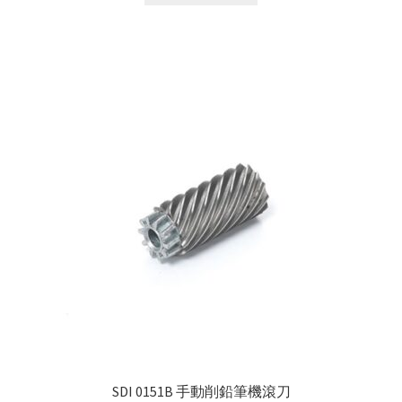
SDI 0151B 手動削鉛筆機滾刀