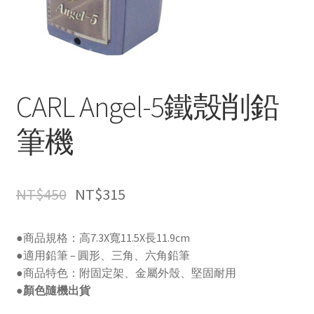
CARL Angel-5鐵殼削鉛
筆機
NT$
450
NT$
315
●商品規格：高7.3X寬11.5X長11.9cm
●適用鉛筆 – 圓形、三角、六角鉛筆
●商品特色：附固定架、金屬外殼、堅固耐用
●顏色隨機出貨