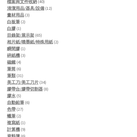
products
40
檔案與文件收納
40
products
12
清潔用品/器具/設備
12
3
products
畫材用品
3
2
products
白板筆
2
1
products
白膠
1
product
65
目錄架/展示架
65
products
2
相片紙/噴墨紙/特殊用紙
2
1
products
瞬間膠
1
product
3
碎紙機
3
4
products
磁鐵
4
products
6
筆筒
6
products
31
筆類
31
products
34
美工刀/美工刀片
34
products
8
膠帶台/膠帶切割器
8
5
products
膠水
5
products
6
自動鉛筆
6
27
products
色帶
27
2
products
蠟筆
2
products
1
複寫紙
1
product
9
計算機
9
products
6
資料簿
6