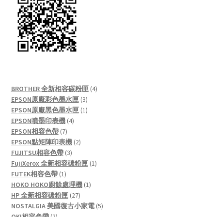
4
BROTHER 全新相容碳粉匣
4
3
products
EPSON原廠彩色墨水匣
3
products
1
EPSON原廠黑色墨水匣
1
4
product
EPSON噴墨印表機
4
7
products
EPSON相容色帶
7
products
2
EPSON點矩陣印表機
2
3
products
FUJITSU相容色帶
3
products
1
FujiXerox 全新相容碳粉匣
1
1
product
FUTEK相容色帶
1
product
1
HOKO HOKO廚餘處理機
1
27
product
HP 全新相容碳粉匣
27
products
5
NOSTALGIA 美國復古小家電
5
2
products
OKI相容色帶
2