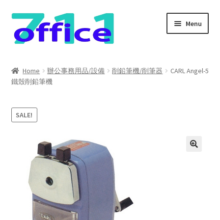
Skip
Skip
Menu
to
to
navigation
content
Home
Home
辦公事務用品/設備
削鉛筆機/削筆器
CARL Angel-5
鐵殼削鉛筆機
我的帳號
結帳
SALE!
聯絡我們
購物車
關於我們
防詐騙聲明