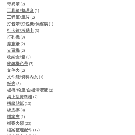
2
products
奇異筆
2
products
1
工具箱/整理盒
1
2
product
工程筆/筆芯
2
products
1
打包帶/打包機/伸縮膜
1
3
product
打卡鐘/考勤卡
3
8
products
打孔機
8
products
2
摩擦筆
2
products
2
支票機
2
products
8
收納盒/箱
8
products
7
收銀機色帶
7
2
products
文件夾
2
products
3
文件袋/資料內頁
3
3
products
板夾
3
products
2
板擦/粉筆/白板清潔液
2
2
products
桌上型資料櫃
2
13
products
標籤貼紙
13
4
products
橡皮擦
4
products
1
檔案夾
1
product
23
檔案夾類
23
products
12
檔案整理配件
12