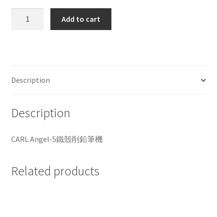
CARL
Add to cart
Angel-
5
鐵
殼
削
Description
鉛
筆
Description
機
quantity
CARL Angel-5鐵殼削鉛筆機
Related products