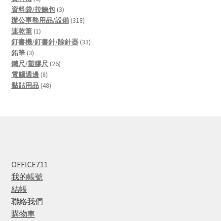
products
3
資料袋/拉鍊包
3
products
318
辦公事務用品/設備
318
1
products
速乾筆
1
product
33
釘書機/釘書針/除針器
33
3
products
鉛筆
3
products
26
鐵尺/塑膠尺
26
8
products
電腦週邊
8
products
48
黏貼用品
48
products
OFFICE711
我的帳號
結帳
聯絡我們
購物車