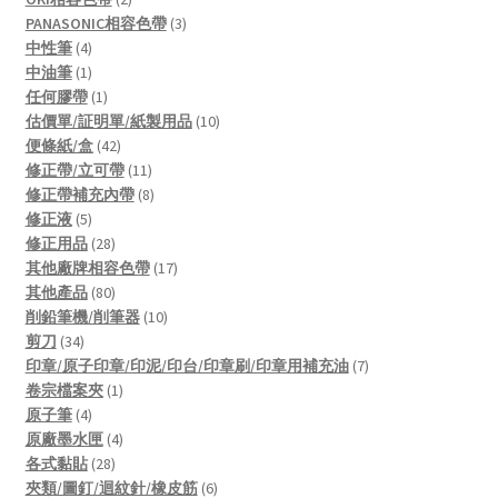
products
3
PANASONIC相容色帶
3
4
products
中性筆
4
products
1
中油筆
1
product
1
任何膠帶
1
product
10
估價單/証明單/紙製用品
10
42
products
便條紙/盒
42
products
11
修正帶/立可帶
11
products
8
修正帶補充內帶
8
5
products
修正液
5
products
28
修正用品
28
products
17
其他廠牌相容色帶
17
80
products
其他產品
80
products
10
削鉛筆機/削筆器
10
34
products
剪刀
34
products
7
印章/原子印章/印泥/印台/印章刷/印章用補充油
7
1
products
卷宗檔案夾
1
4
product
原子筆
4
products
4
原廠墨水匣
4
28
products
各式黏貼
28
products
6
夾類/圖釘/迴紋針/橡皮筋
6